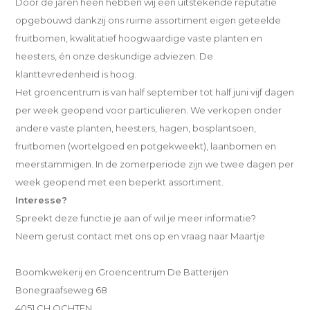
Door de jaren heen hebben wij een uitstekende reputatie
opgebouwd dankzij ons ruime assortiment eigen geteelde
fruitbomen, kwalitatief hoogwaardige vaste planten en
heesters, én onze deskundige adviezen. De
klanttevredenheid is hoog.
Het groencentrum is van half september tot half juni vijf dagen
per week geopend voor particulieren. We verkopen onder
andere vaste planten, heesters, hagen, bosplantsoen,
fruitbomen (wortelgoed en potgekweekt), laanbomen en
meerstammigen. In de zomerperiode zijn we twee dagen per
week geopend met een beperkt assortiment.
Interesse?
Spreekt deze functie je aan of wil je meer informatie?
Neem gerust contact met ons op en vraag naar Maartje
Boomkwekerij en Groencentrum De Batterijen
Bonegraafseweg 68
4051 CH OCHTEN