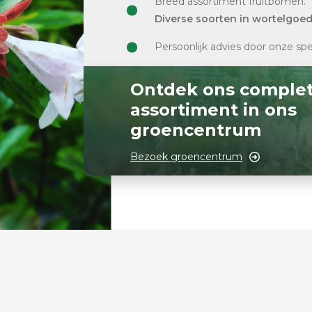
Breed assortiment fruitbomen.
Diverse soorten in wortelgoe
Persoonlijk advies door onze spe
Ontdek ons comple
assortiment in ons
groencentrum
Bezoek groencentrum