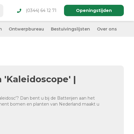
(0344) 64 12 71
Openingstijden
m
Ontwerpbureau
Bestuivingslijsten
Over ons
a 'Kaleidoscope' |
aleidosc'? Dan bent u bij de Batterijen aan het
timent bomen en planten van Nederland maakt u