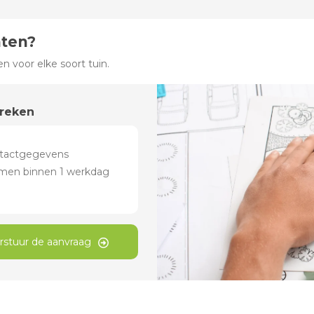
hten?
 voor elke soort tuin.
preken
rstuur de aanvraag