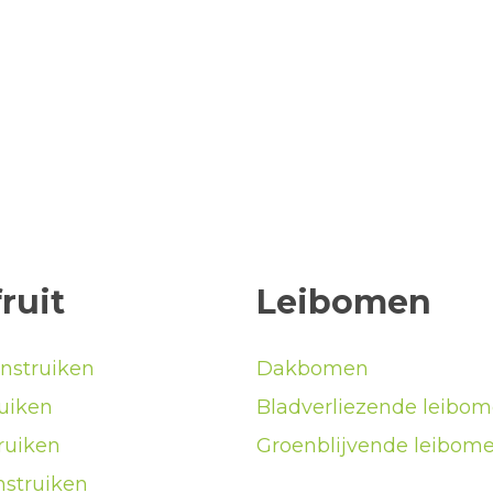
ruit
Leibomen
nstruiken
Dakbomen
uiken
Bladverliezende leibo
ruiken
Groenblijvende leibom
struiken