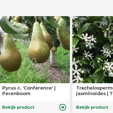
Pyrus c. 'Conference' |
Trachelosper
Perenboom
jasminoides | 
Jasmijn | K
Bekijk product
Bekijk product