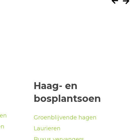
Haag- en
bosplantsoen
men
Groenblijvende hagen
en
Laurieren
Buxus vervangers