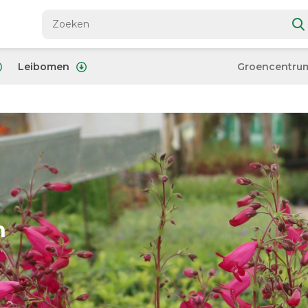
Leibomen
Groencentru
n