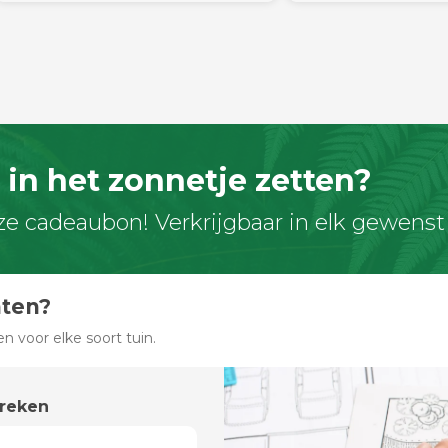
in het zonnetje zetten?
ze cadeaubon! Verkrijgbaar in elk gewenst
hten?
 voor elke soort tuin.
preken