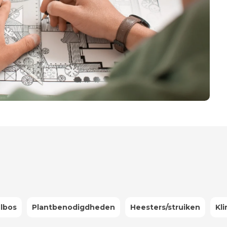
lbos
Plantbenodigdheden
Heesters/struiken
Kl