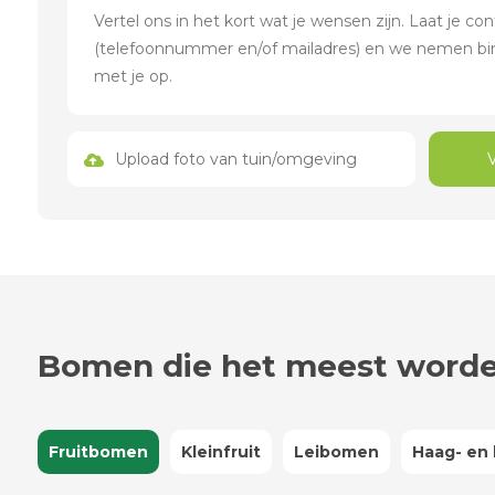
Upload foto van tuin/omgeving
Bomen die het meest worde
Fruitbomen
Kleinfruit
Leibomen
Haag- en