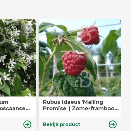
mum
Rubus idaeus 'Malling
M
Toscaanse
Promise' | Zomerframboos |
limplanten
Kleinfruit container
Bekijk product