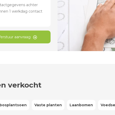
Verstuur aanvraag
n verkocht
 bosplantsoen
Vaste planten
Laanbomen
Voedse