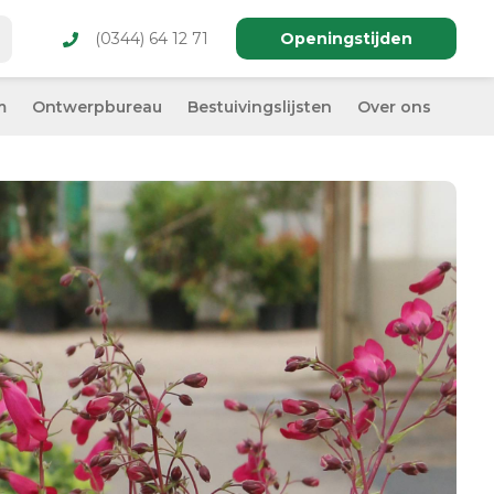
(0344) 64 12 71
Openingstijden
m
Ontwerpbureau
Bestuivingslijsten
Over ons