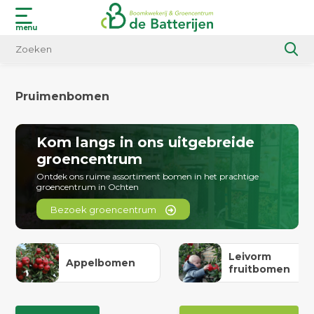
menu
Pruimenbomen
Kom langs in ons uitgebreide
groencentrum
Ontdek ons ruime assortiment bomen in het prachtige
groencentrum in Ochten
Bezoek groencentrum
Leivorm
Appelbomen
fruitbomen