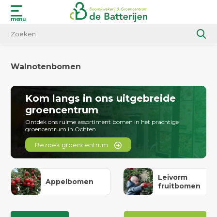
menu
Walnotenbomen
Kom langs in ons uitgebreide
groencentrum
Ontdek ons ruime assortiment bomen in het prachtige
groencentrum in Ochten
Bezoek groencentrum
Leivorm
Appelbomen
fruitbomen