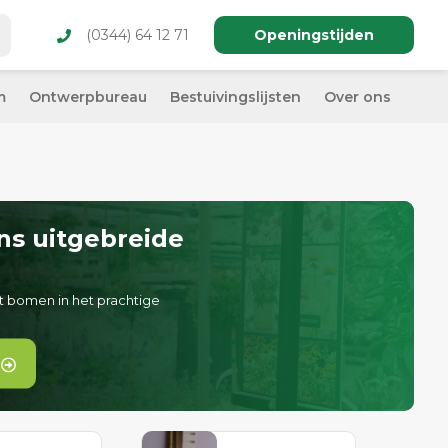
(0344) 64 12 71
Openingstijden
m
Ontwerpbureau
Bestuivingslijsten
Over ons
ns uitgebreide
t bomen in het prachtige