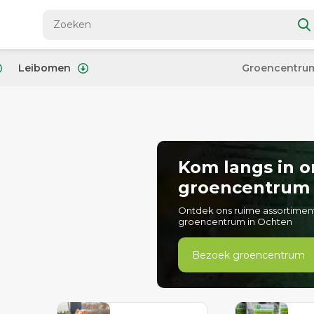
Leibomen
Groencentru
Kom langs in o
groencentrum
Ontdek ons ruime assortimen
groencentrum in Ochten
Bezoek groencentrum