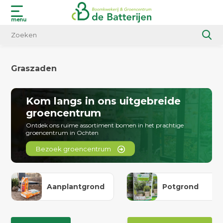
menu
Graszaden
Kom langs in ons uitgebreide
groencentrum
Ontdek ons ruime assortiment bomen in het prachtige
groencentrum in Ochten
Bezoek groencentrum
Aanplantgrond
Potgrond