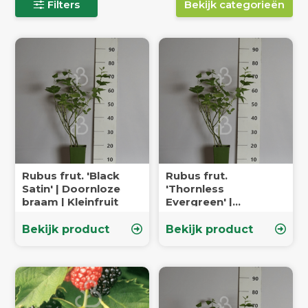
Filters
Bekijk categorieën
Rubus frut. 'Black
Rubus frut.
Satin' | Doornloze
'Thornless
braam | Kleinfruit
Evergreen' |
Doornloze braam |
Kleinfruit
Bekijk product
Bekijk product