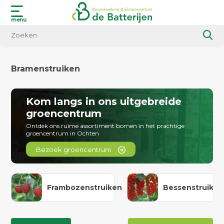
menu
Bramenstruiken
Kom langs in ons uitgebreide
groencentrum
Ontdek ons ruime assortiment bomen in het prachtige
groencentrum in Ochten
Bezoek groencentrum
Frambozenstruiken
Bessenstruiken