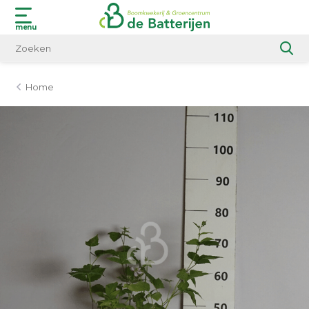
menu
Home