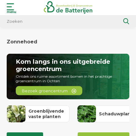
menu
Zonnehoed
Kom langs in ons uitgebreide
groencentrum
Ontdek ons ruime assortiment bomen in het prachtige
groencentrum in Ochten
Bezoek groencentrum
Groenblijvende
Schaduwplant
vaste planten