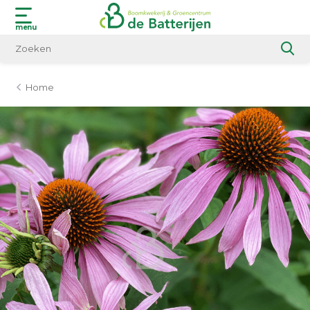
menu
Home