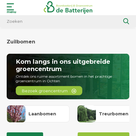
menu
Zuilbomen
Kom langs in ons uitgebreide
groencentrum
Ontdek ons ruime assortiment bomen in het prachtige
groencentrum in Ochten
Bezoek groencentrum
Laanbomen
Treurbomen