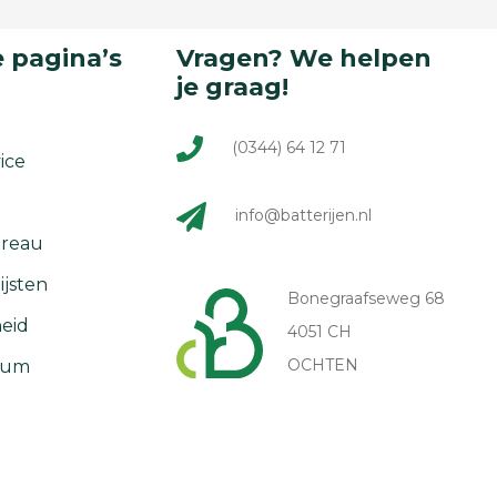
 pagina’s
Vragen? We helpen
je graag!
(0344) 64 12 71
ice
info@batterijen.nl
reau
ijsten
Bonegraafseweg 68
eid
4051 CH
OCHTEN
rum