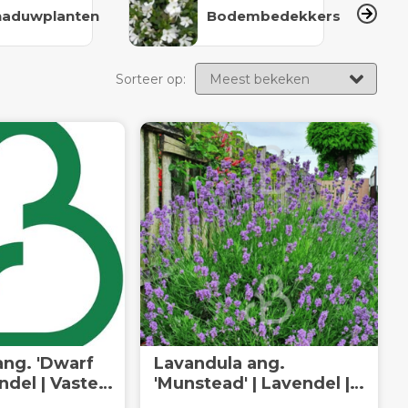
haduwplanten
Bodembedekkers
Sorteer op:
ang. 'Dwarf
Lavandula ang.
ndel | Vaste
'Munstead' | Lavendel |
Vaste plant