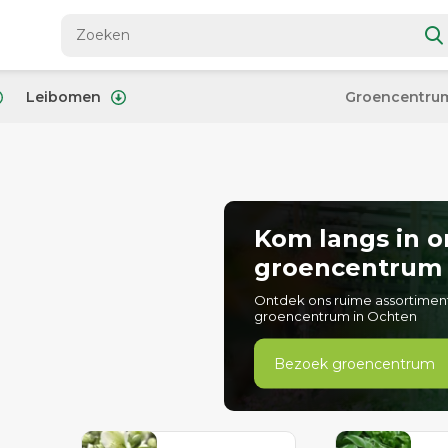
Leibomen
Groencentru
Kom langs in o
groencentrum
Ontdek ons ruime assortimen
groencentrum in Ochten
Bezoek groencentrum