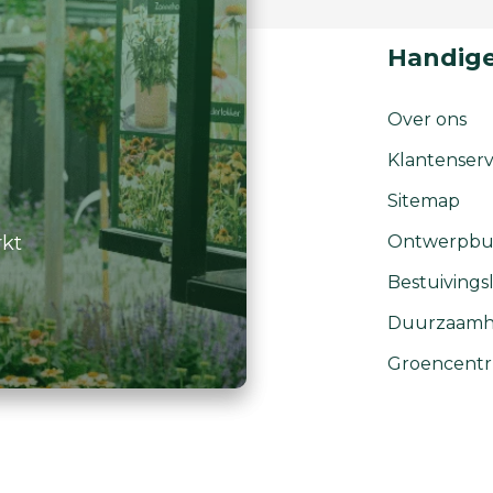
Handige
Over ons
Klantenserv
Sitemap
rkt
Ontwerpbu
Bestuivingsl
Duurzaamh
Groencent