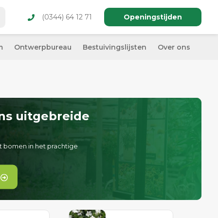
(0344) 64 12 71
Openingstijden
m
Ontwerpbureau
Bestuivingslijsten
Over ons
ns uitgebreide
t bomen in het prachtige