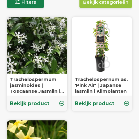
Filters
Bekijk categorieën
Trachelospermum
Trachelospernum as.
jasminoides |
'Pink Air' | Japanse
Toscaanse Jasmijn |
jasmijn | Klimplanten
Klimplanten
Bekijk product
Bekijk product