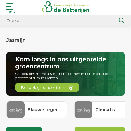
menu
Jasmijn
Kom langs in ons uitgebreide
groencentrum
Ontdek ons ruime assortiment bomen in het prachtige
groencentrum in Ochten
Bezoek groencentrum
Blauwe regen
Clematis