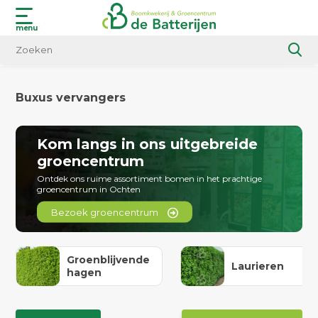
menu
Buxus vervangers
Kom langs in ons uitgebreide
groencentrum
Ontdek ons ruime assortiment bomen in het prachtige
groencentrum in Ochten
Bezoek groencentrum
Groenblijvende
Laurieren
hagen