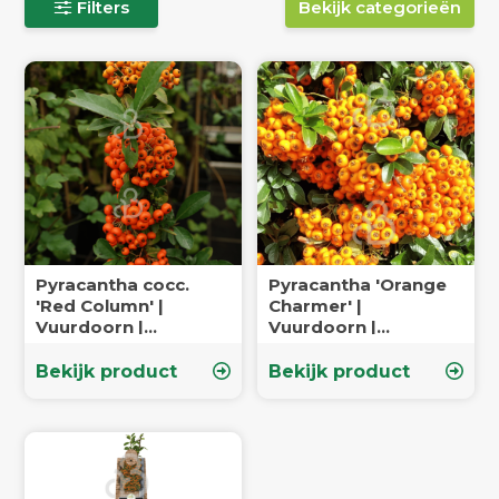
Filters
Bekijk categorieën
Pyracantha cocc.
Pyracantha 'Orange
'Red Column' |
Charmer' |
Vuurdoorn |
Vuurdoorn |
Klimplanten
Klimplanten
Bekijk product
Bekijk product