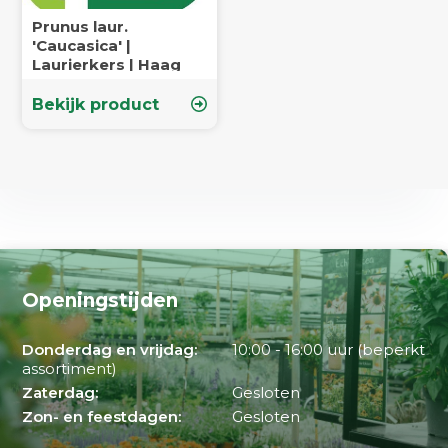
Prunus laur.
'Caucasica' |
Laurierkers | Haag
Bekijk product
Openingstijden
Donderdag en vrijdag:
10:00 - 16:00 uur (beperkt
assortiment)
Zaterdag:
Gesloten
Zon- en feestdagen:
Gesloten