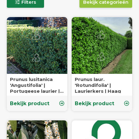
Filters
Bekijk categorieën
Prunus lusitanica
Prunus laur.
'Angustifolia' |
'Rotundifolia' |
Portugeese laurier |
Laurierkers | Haag
Heester
Bekijk product
Bekijk product