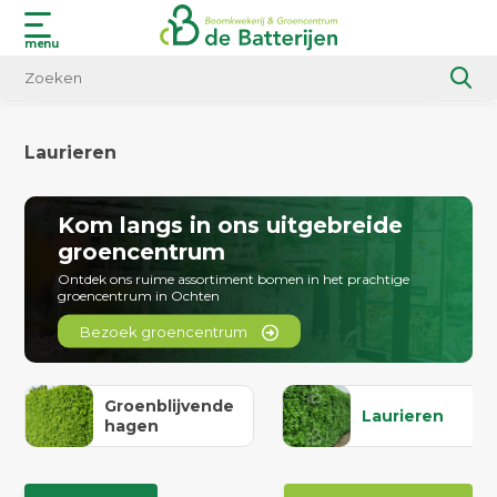
menu
Laurieren
Kom langs in ons uitgebreide
groencentrum
Ontdek ons ruime assortiment bomen in het prachtige
groencentrum in Ochten
Bezoek groencentrum
Groenblijvende
Laurieren
hagen