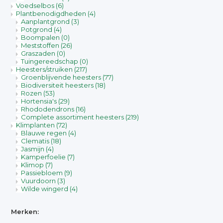
Voedselbos
(6)
Plantbenodigdheden
(4)
Aanplantgrond
(3)
Potgrond
(4)
Boompalen
(0)
Meststoffen
(26)
Graszaden
(0)
Tuingereedschap
(0)
Heesters/struiken
(217)
Groenblijvende heesters
(77)
Biodiversiteit heesters
(18)
Rozen
(53)
Hortensia's
(29)
Rhododendrons
(16)
Complete assortiment heesters
(219)
Klimplanten
(72)
Blauwe regen
(4)
Clematis
(18)
Jasmijn
(4)
Kamperfoelie
(7)
Klimop
(7)
Passiebloem
(9)
Vuurdoorn
(3)
Wilde wingerd
(4)
Merken: