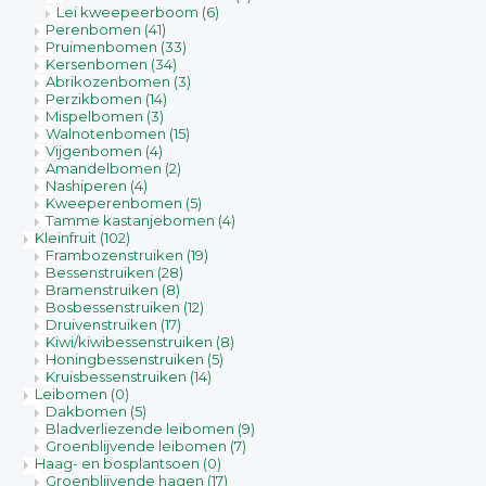
Lei kweepeerboom
(6)
Perenbomen
(41)
Pruimenbomen
(33)
Kersenbomen
(34)
Abrikozenbomen
(3)
Perzikbomen
(14)
Mispelbomen
(3)
Walnotenbomen
(15)
Vijgenbomen
(4)
Amandelbomen
(2)
Nashiperen
(4)
Kweeperenbomen
(5)
Tamme kastanjebomen
(4)
Kleinfruit
(102)
Frambozenstruiken
(19)
Bessenstruiken
(28)
Bramenstruiken
(8)
Bosbessenstruiken
(12)
Druivenstruiken
(17)
Kiwi/kiwibessenstruiken
(8)
Honingbessenstruiken
(5)
Kruisbessenstruiken
(14)
Leibomen
(0)
Dakbomen
(5)
Bladverliezende leibomen
(9)
Groenblijvende leibomen
(7)
Haag- en bosplantsoen
(0)
Groenblijvende hagen
(17)