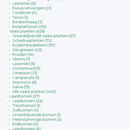
Laurieren
(6)
Buxus vervangers
(0)
Coniferen
(0)
Taxus
(3)
Beukenhaag
(3)
Bosplantsoen
(39)
Vaste planten
(426)
Groenblijvende vaste planten
(67)
Schaduwplanten
(72)
Bodembedekkers
(97)
Siergrassen
(43)
Kruiden
(14)
Varens
(7)
Lavendel
(6)
Zonnehoed
(9)
Geranium
(31)
Campanula
(5)
Anemoon
(6)
Salvia
(15)
Alle vaste planten
(430)
Laanbomen
(27)
Laanbomen
(24)
Treurbomen
(1)
Zuilbomen
(0)
Groenblijvende bomen
(1)
Meerstammige bomen
(2)
Bolbomen
(0)
Laanbomen
(4)