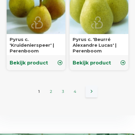
Pyrus c.
Pyrus c. 'Beurré
'Kruidenierspeer' |
Alexandre Lucas' |
Perenboom
Perenboom
Bekijk product
Bekijk product
1
2
3
4