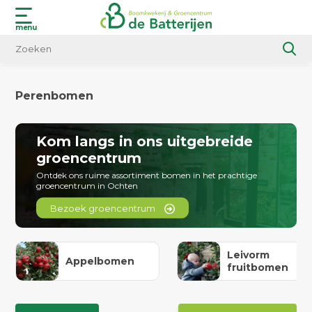
menu
Perenbomen
Kom langs in ons uitgebreide
groencentrum
Ontdek ons ruime assortiment bomen in het prachtige
groencentrum in Ochten
Bezoek groencentrum
Leivorm
Appelbomen
fruitbomen