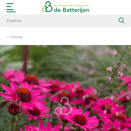
menu
Home