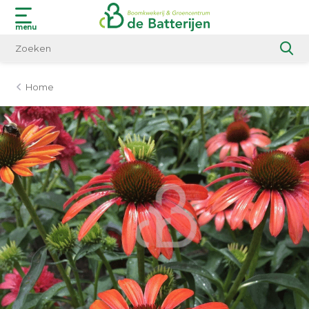
menu
Home