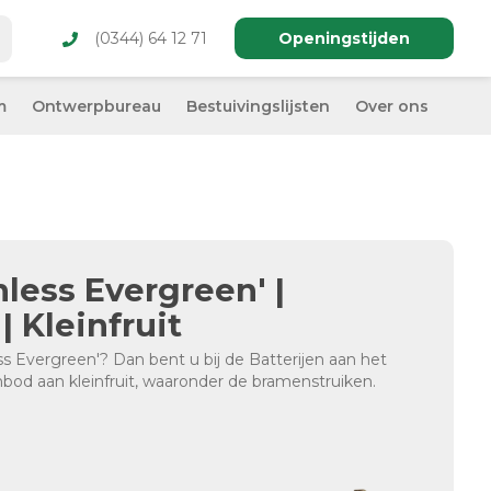
(0344) 64 12 71
Openingstijden
m
Ontwerpbureau
Bestuivingslijsten
Over ons
nless Evergreen' |
 Kleinfruit
ss Evergreen'? Dan bent u bij de Batterijen aan het
nbod aan kleinfruit, waaronder de bramenstruiken.