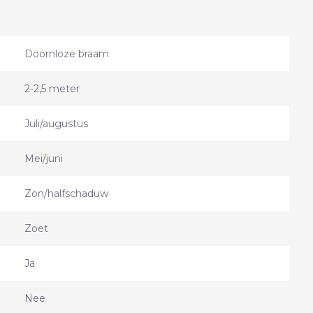
Doornloze braam
2-2,5 meter
Juli/augustus
Mei/juni
Zon/halfschaduw
Zoet
Ja
Nee