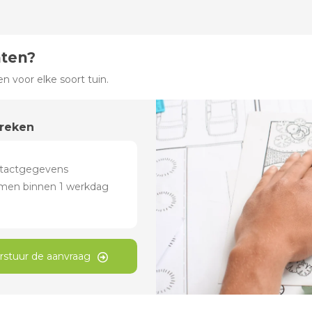
hten?
 voor elke soort tuin.
preken
rstuur de aanvraag