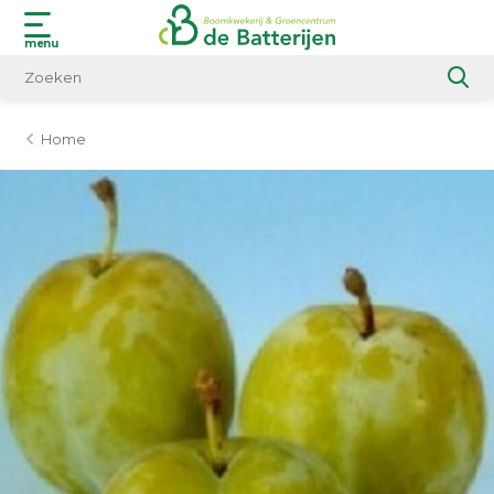
menu
Home