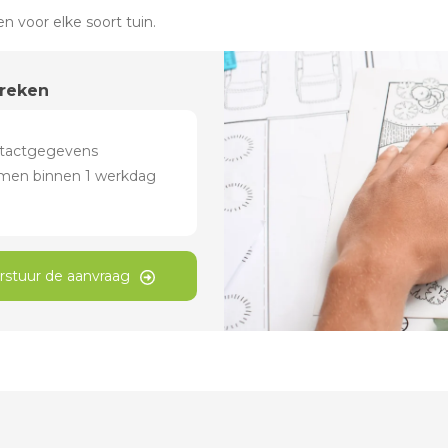
 voor elke soort tuin.
preken
rstuur de aanvraag