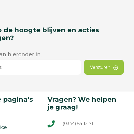
p de hoogte blijven en acties
gen?
dan hieronder in.
Versturen
 pagina’s
Vragen? We helpen
je graag!
(0344) 64 12 71
ice