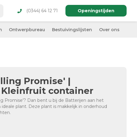
(0344) 64 12 71
Openingstijden
m
Ontwerpbureau
Bestuivingslijsten
Over ons
ling Promise' |
Kleinfruit container
g Promise'? Dan bent u bij de Batterijen aan het
 ideale plant. Deze plant is makkelijk in onderhoud
hten.