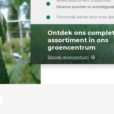
Breed assortiment fruitbomen.
Diverse soorten in wortelgoe
Persoonlijk advies door onze spe
Ontdek ons comple
assortiment in ons
groencentrum
Bezoek groencentrum