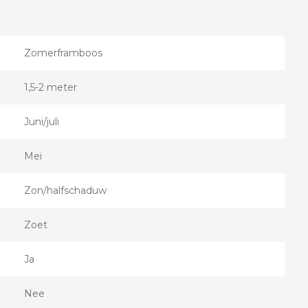
Zomerframboos
1,5-2 meter
Juni/juli
Mei
Zon/halfschaduw
Zoet
Ja
Nee