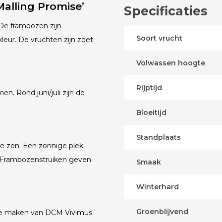
alling Promise’
Specificaties
De frambozen zijn
Soort vrucht
leur. De vruchten zijn zoet
Volwassen hoogte
Rijptijd
n. Rond juni/juli zijn de
Bloeitijd
Standplaats
le zon. Een zonnige plek
 Frambozenstruiken geven
Smaak
Winterhard
Groenblijvend
k te maken van DCM Vivimus