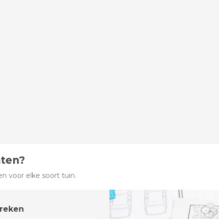
hten?
 voor elke soort tuin.
preken