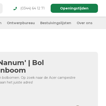
(0344) 64 12 71
Openingstijden
m
Ontwerpbureau
Bestuivingslijsten
Over ons
Nanum' | Bol
aanboom
en bolbomen. Op zoek naar de Acer campestre
aan het juiste adres!