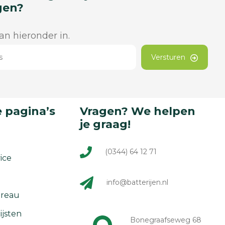
gen?
dan hieronder in.
Versturen
 pagina’s
Vragen? We helpen
je graag!
(0344) 64 12 71
ice
info@batterijen.nl
reau
ijsten
Bonegraafseweg 68