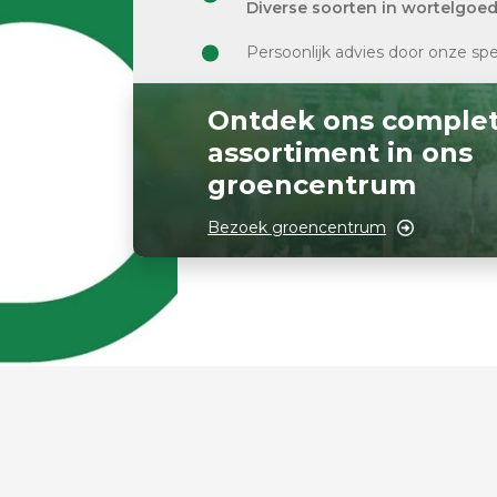
Diverse soorten in wortelgoe
Persoonlijk advies door onze spe
Ontdek ons comple
assortiment in ons
groencentrum
Bezoek groencentrum