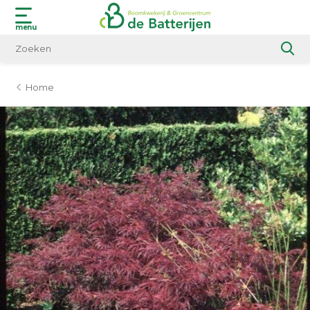
menu
Home