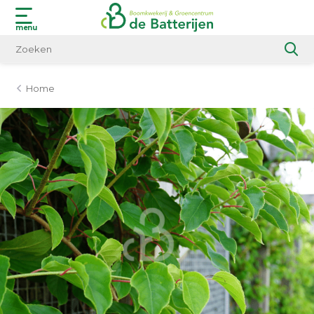
menu
Home