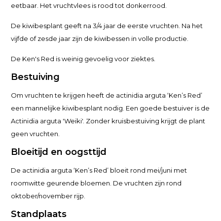
eetbaar. Het vruchtvlees is rood tot donkerrood.
De kiwibesplant geeft na 3/4 jaar de eerste vruchten. Na het
vijfde of zesde jaar zijn de kiwibessen in volle productie.
De Ken's Red is weinig gevoelig voor ziektes.
Bestuiving
Om vruchten te krijgen heeft de actinidia arguta ‘Ken’s Red’
een mannelijke kiwibesplant nodig. Een goede bestuiver is de
Actinidia arguta 'Weiki'. Zonder kruisbestuiving krijgt de plant
geen vruchten.
Bloeitijd en oogsttijd
De actinidia arguta ‘Ken’s Red’ bloeit rond mei/juni met
roomwitte geurende bloemen. De vruchten zijn rond
oktober/november rijp.
Standplaats