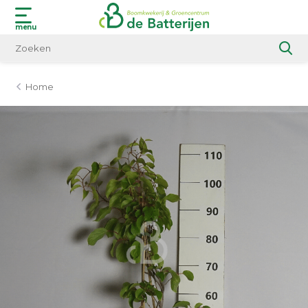
menu
Home