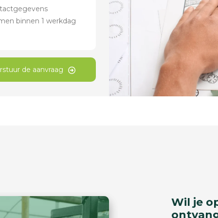
rstuur de aanvraag
Wil je o
ontvan