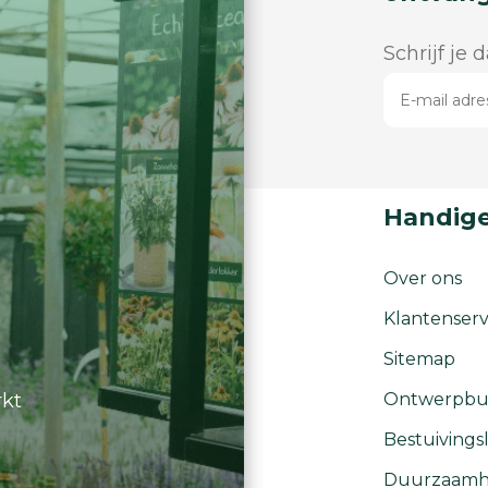
Schrijf je 
Handige
Over ons
Klantenserv
Sitemap
rkt
Ontwerpbu
Bestuivingsl
Duurzaamh