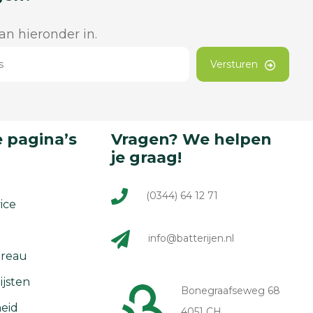
dan hieronder in.
Versturen
 pagina’s
Vragen? We helpen
je graag!
(0344) 64 12 71
ice
info@batterijen.nl
reau
ijsten
Bonegraafseweg 68
eid
4051 CH