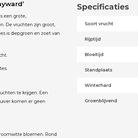
Hayward’
Specificaties
is een grote,
Soort vrucht
n. De vruchten zijn groot,
ees is diepgroen en zoet van
Rijptijd
Bloeitijd
cht.
tes.
Standplaats
Winterhard
uchten te krijgen. Een
Groenblijvend
estuiver komen er geen
jes roomwitte bloemen. Rond