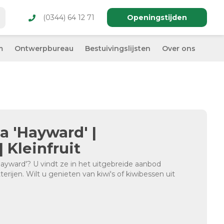
(0344) 64 12 71
Openingstijden
m
Ontwerpbureau
Bestuivingslijsten
Over ons
a 'Hayward' |
 Kleinfruit
Hayward'? U vindt ze in het uitgebreide aanbod
erijen. Wilt u genieten van kiwi's of kiwibessen uit