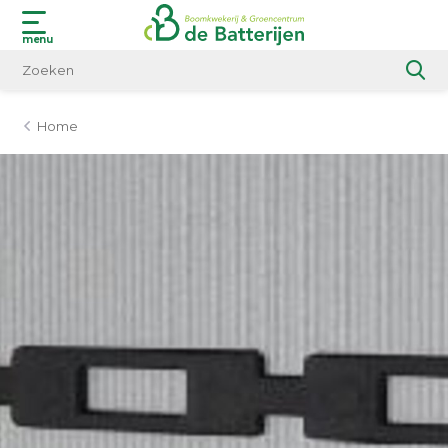
menu
Home