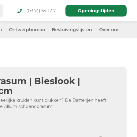
(0344) 64 12 71
Openingstijden
m
Ontwerpbureau
Bestuivingslijsten
Over ons
asum | Bieslook |
 cm
erlijke kruiden kunt plukken? De Batterijen heeft
de Allium schoenoprasum.