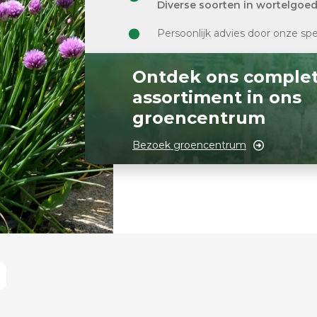
Diverse soorten in wortelgoe
Persoonlijk advies door onze spe
Ontdek ons comple
assortiment in ons
groencentrum
Bezoek groencentrum