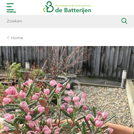
menu
Home