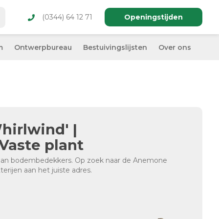
(0344) 64 12 71
Openingstijden
m
Ontwerpbureau
Bestuivingslijsten
Over ons
irlwind' |
Vaste plant
e aan bodembedekkers. Op zoek naar de Anemone
terijen aan het juiste adres.