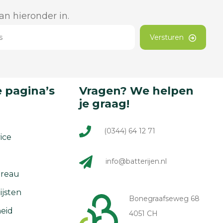
dan hieronder in.
Versturen
 pagina’s
Vragen? We helpen
je graag!
(0344) 64 12 71
ice
info@batterijen.nl
reau
ijsten
Bonegraafseweg 68
eid
4051 CH