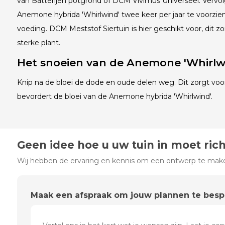
van Batterijen potgrond of DCM Vivimus Universeel. Vervol
Anemone hybrida 'Whirlwind' twee keer per jaar te voorzien
voeding. DCM Meststof Siertuin is hier geschikt voor, dit zor
sterke plant.
Het snoeien van de Anemone 'Whirlw
Knip na de bloei de dode en oude delen weg. Dit zorgt vo
bevordert de bloei van de Anemone hybrida 'Whirlwind'.
Geen idee hoe u uw tuin in moet ric
Wij hebben de ervaring en kennis om een ontwerp te maken
Maak een afspraak om jouw plannen te bes