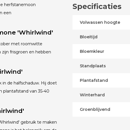
 de herfstanemoon
Specificaties
in een
er.
Volwassen hoogte
one 'Whirlwind'
Bloeitijd
ktober met roomwitte
Bloemkleur
 zijn frisgroen en hebben
Standplaats
rlwind'
Plantafstand
 in de halfschaduw. Hij doet
n plantafstand van 35-40
Winterhard
Groenblijvend
rlwind'
Whirlwind' gebruik te maken