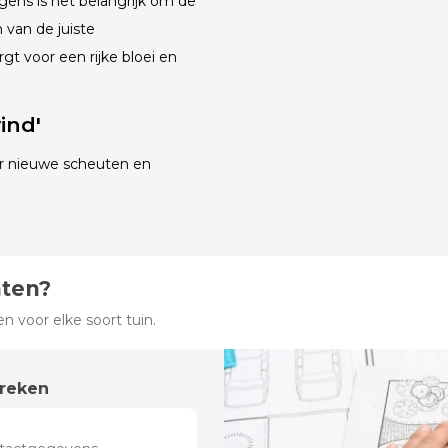
gens is het belangrijk om de
 van de juiste
gt voor een rijke bloei en
ind'
or nieuwe scheuten en
hten?
 voor elke soort tuin.
preken