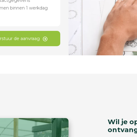
rstuur de aanvraag
Wil je o
ontvan