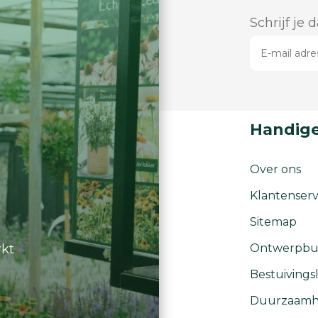
Schrijf je 
Handige
Over ons
Klantenserv
Sitemap
rkt
Ontwerpbu
Bestuivingsl
Duurzaamh