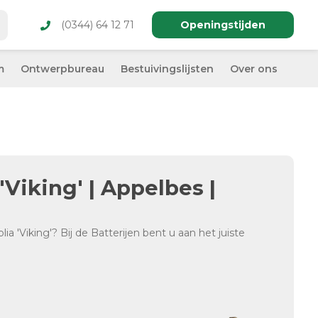
(0344) 64 12 71
Openingstijden
m
Ontwerpbureau
Bestuivingslijsten
Over ons
'Viking' | Appelbes |
ia 'Viking'? Bij de Batterijen bent u aan het juiste