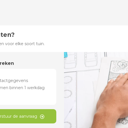
hten?
 voor elke soort tuin.
preken
rstuur de aanvraag