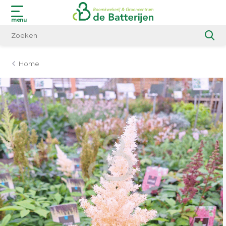
menu
Home