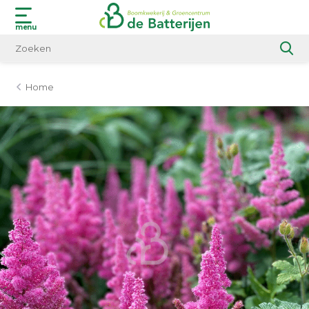
menu
Home