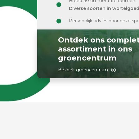
Breed assortiment fruitbomen.
Diverse soorten in wortelgoe
Persoonlijk advies door onze spe
Ontdek ons comple
assortiment in ons
groencentrum
Bezoek groencentrum