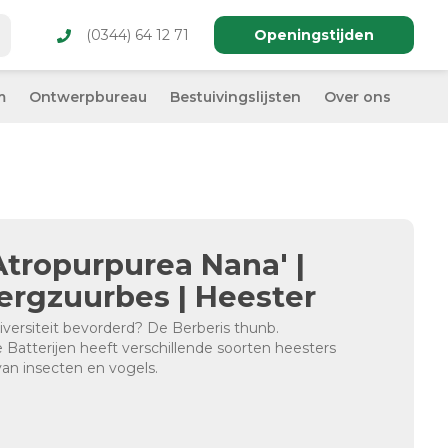
(0344) 64 12 71
Openingstijden
m
Ontwerpbureau
Bestuivingslijsten
Over ons
Atropurpurea Nana' |
rgzuurbes | Heester
iversiteit bevorderd? De Berberis thunb.
e Batterijen heeft verschillende soorten heesters
van insecten en vogels.