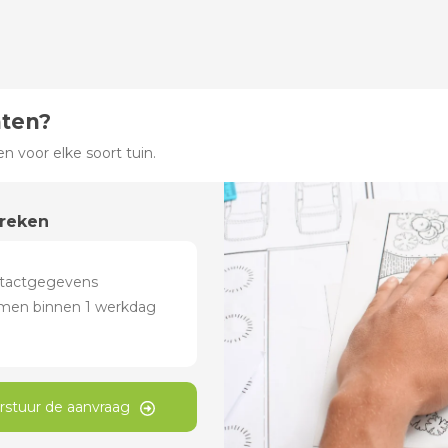
hten?
 voor elke soort tuin.
preken
rstuur de aanvraag