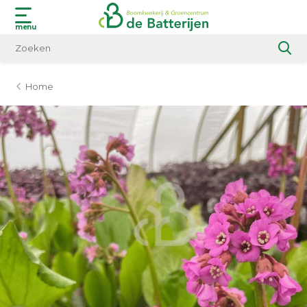
menu
Home