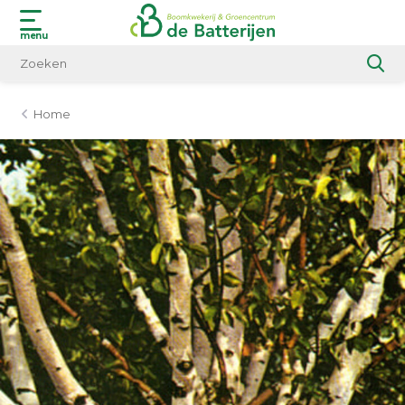
menu
Home