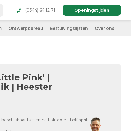
(0344) 64 12 71
Openingstijden
m
Ontwerpbureau
Bestuivingslijsten
Over ons
ttle Pink' |
ik | Heester
d
beschikbaar tussen half oktober - half april.