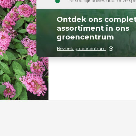
Persoonlijk advies door onze spe
Ontdek ons comple
assortiment in ons
groencentrum
Bezoek groencentrum