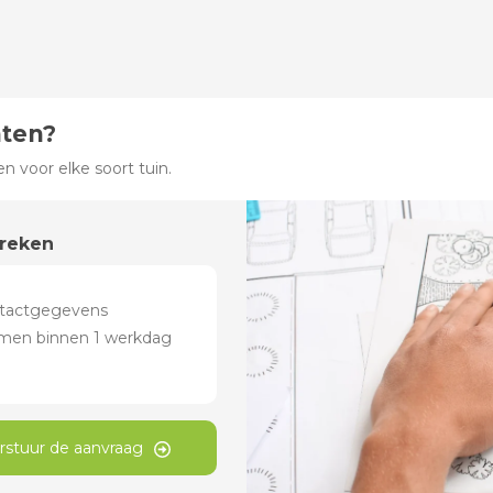
hten?
 voor elke soort tuin.
preken
rstuur de aanvraag