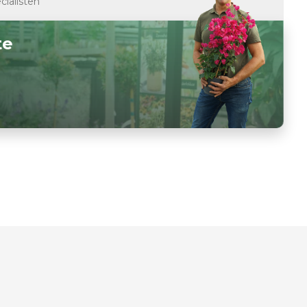
cialisten
te