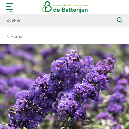
menu
Home