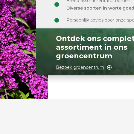
Breed assortiment fruitbomen.
Diverse soorten in wortelgoe
Persoonlijk advies door onze spe
Ontdek ons comple
assortiment in ons
groencentrum
Bezoek groencentrum