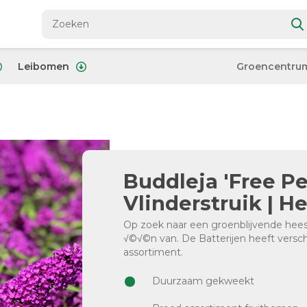
Leibomen
Groencentru
Buddleja 'Free Peti
Vlinderstruik | H
Op zoek naar een groenblijvende heester
√©√©n van. De Batterijen heeft versch
assortiment.
Duurzaam gekweekt