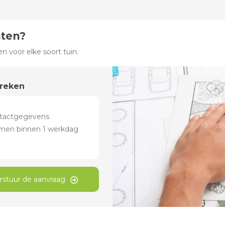
hten?
 voor elke soort tuin.
preken
rstuur de aanvraag