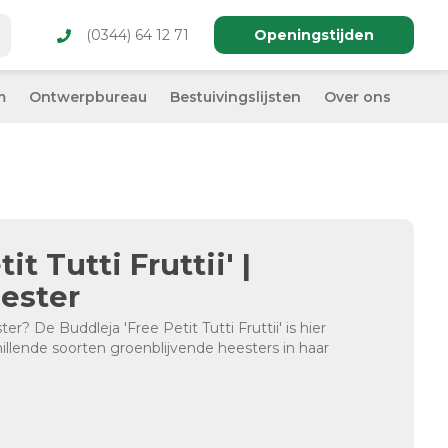
(0344) 64 12 71
Openingstijden
m
Ontwerpbureau
Bestuivingslijsten
Over ons
t Tutti Fruttii' |
eester
? De Buddleja 'Free Petit Tutti Fruttii' is hier
illende soorten groenblijvende heesters in haar