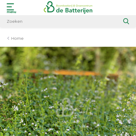
menu
Home