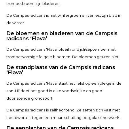
trompetbloem zijn bladeren.
De Campsis radicans is niet wintergroen en verliest zijn blad in
de winter.
De bloemen en bladeren van de Campsis
radicans ‘Flava’
De Campsis radicans ‘Flava’ bloeit rond juli/september met
trompetvormige felgele bloemen. De bloemen geuren niet.
De standplaats van de Campsis radicans
‘Flava’
De Campsis radicans ‘Flava’ staat het liefst op een plekje in de
zon. Hij doet het goed in elke voedselrijke en goed
doorlatende grondsoort.
De Campsis radicans is zelfhechtend. Ze zetten zich vast met
hechtwortels tegen een muur, schutting pergola of hekwerk.
De aanplanten van de Campsis radicans