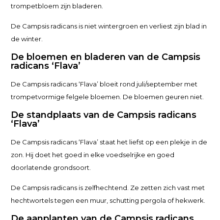
trompetbloem zijn bladeren.
De Campsis radicans is niet wintergroen en verliest zijn blad in
de winter.
De bloemen en bladeren van de Campsis
radicans ‘Flava’
De Campsis radicans ‘Flava’ bloeit rond juli/september met
trompetvormige felgele bloemen. De bloemen geuren niet.
De standplaats van de Campsis radicans
‘Flava’
De Campsis radicans ‘Flava’ staat het liefst op een plekje in de
zon. Hij doet het goed in elke voedselrijke en goed
doorlatende grondsoort.
De Campsis radicans is zelfhechtend. Ze zetten zich vast met
hechtwortels tegen een muur, schutting pergola of hekwerk.
De aanplanten van de Campsis radicans