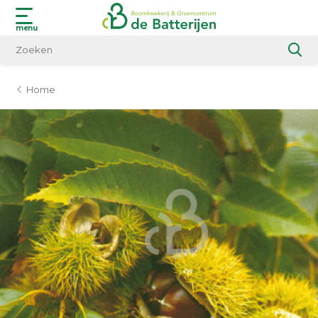
menu
Home