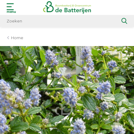
menu
Home