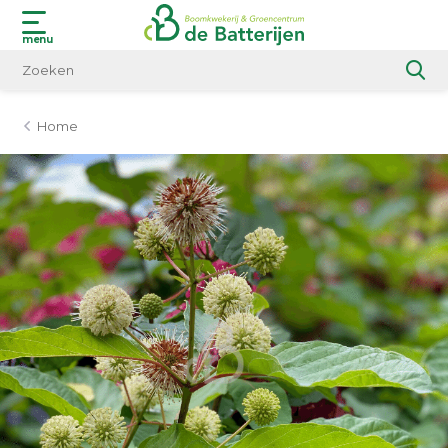
menu
Home