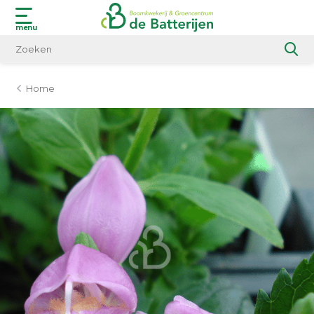
menu
Home