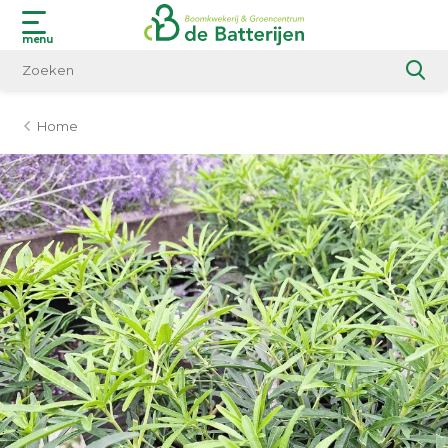
menu
Home